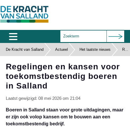
De Kracht van Salland
Actueel
Home
Het laatste nieuws
Regelingen en kansen voor toekomstbestendig boeren in Salland
Agenda
Regelingen en kansen voor
toekomstbestendig boeren
Salland Café
in Salland
Wie zijn wij
Laatst gewijzigd: 08 mei 2026 om 21:04
Documenten
Boeren in Salland staan voor grote uitdagingen, maar
Subsidies
er zijn ook volop kansen om te bouwen aan een
toekomstbestendig bedrijf.
Contact