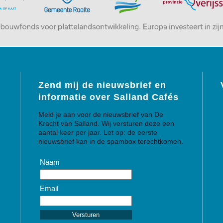
Zend mij de nieuwsbrief en
informatie over Salland Cafés
Meld je aan voor de nieuwsbrief van De
Kracht van Salland. Wij versturen deze een
aantal keer per jaar. Let op: de eerste
nieuwsbrief kan in de spambox terechtkomen.
Naam
Email