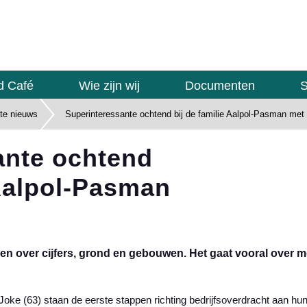
d Café
Wie zijn wij
Documenten
S
ste nieuws
Superinteressante ochtend bij de familie Aalpol-Pasman me
ante ochtend
 Aalpol-Pasman
een over cijfers, grond en gebouwen. Het gaat vooral over 
Joke (63) staan de eerste stappen richting bedrijfsoverdracht aan hu