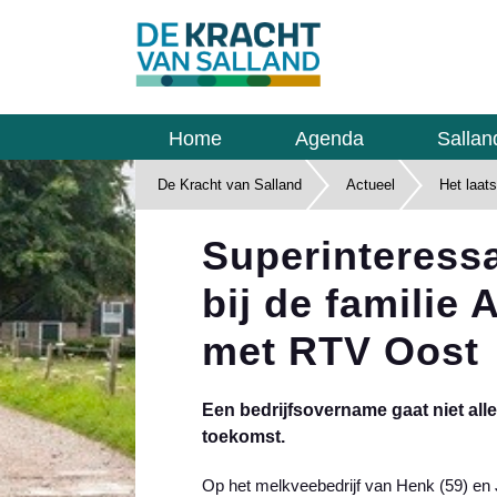
Home
Agenda
Sallan
De Kracht van Salland
Actueel
Het laat
Superinteress
bij de familie
met RTV Oost
Een bedrijfsovername gaat niet all
toekomst.
Op het melkveebedrijf van Henk (59) en 