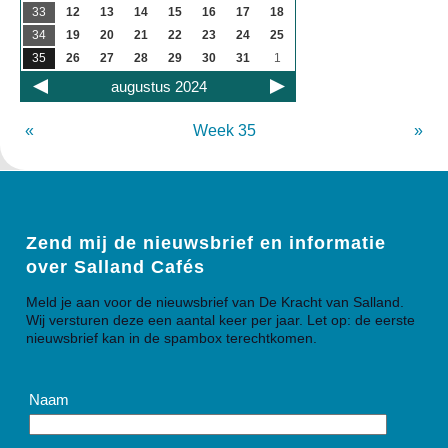
33
12
13
14
15
16
17
18
34
19
20
21
22
23
24
25
35
26
27
28
29
30
31
1
augustus 2024
«
Week 35
»
Zend mij de nieuwsbrief en informatie
over Salland Cafés
Meld je aan voor de nieuwsbrief van De Kracht van Salland.
Wij versturen deze een aantal keer per jaar. Let op: de eerste
nieuwsbrief kan in de spambox terechtkomen.
Naam