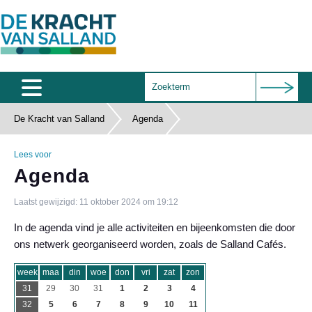
De Kracht van Salland
Agenda
Home
Agenda
Lees voor
Agenda
Salland Café
Laatst gewijzigd: 11 oktober 2024 om 19:12
Wie zijn wij
In de agenda vind je alle activiteiten en bijeenkomsten die door
Documenten
ons netwerk georganiseerd worden, zoals de Salland Cafés.
Subsidies
week
maa
din
woe
don
vri
zat
zon
31
29
30
31
1
2
3
4
Contact
32
5
6
7
8
9
10
11