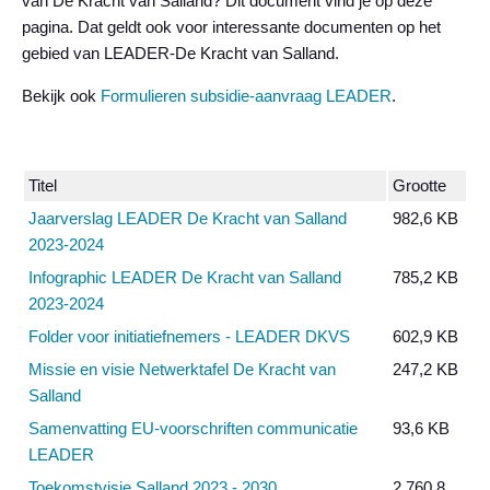
van De Kracht van Salland? Dit document vind je op deze
pagina. Dat geldt ook voor interessante documenten op het
gebied van LEADER-De Kracht van Salland.
Bekijk ook
Formulieren subsidie-aanvraag LEADER
.
Titel
Grootte
Jaarverslag LEADER De Kracht van Salland
982,6 KB
2023-2024
Infographic LEADER De Kracht van Salland
785,2 KB
2023-2024
Folder voor initiatiefnemers - LEADER DKVS
602,9 KB
Missie en visie Netwerktafel De Kracht van
247,2 KB
Salland
Samenvatting EU-voorschriften communicatie
93,6 KB
LEADER
Toekomstvisie Salland 2023 - 2030
2.760,8