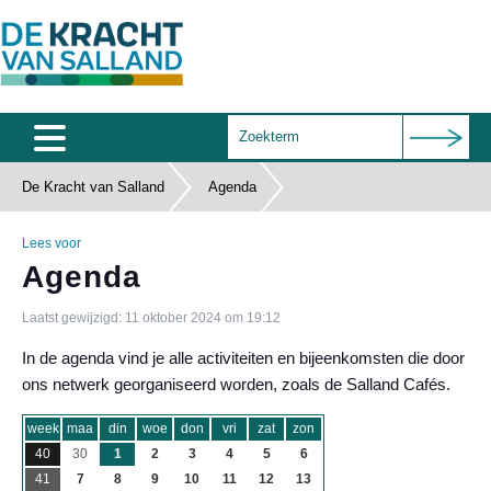
De Kracht van Salland
Agenda
Home
Agenda
Lees voor
Agenda
Salland Café
Laatst gewijzigd: 11 oktober 2024 om 19:12
Wie zijn wij
In de agenda vind je alle activiteiten en bijeenkomsten die door
Documenten
ons netwerk georganiseerd worden, zoals de Salland Cafés.
Subsidies
week
maa
din
woe
don
vri
zat
zon
40
30
1
2
3
4
5
6
Contact
41
7
8
9
10
11
12
13