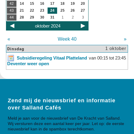
42
14
15
16
17
18
19
20
43
21
22
23
24
25
26
27
44
28
29
30
31
1
2
3
oktober 2024
«
Week 40
»
Dinsdag
1 oktober
Subsidieregeling Vitaal Platteland
van 00:15 tot 23:45
Deventer weer open
Zend mij de nieuwsbrief en informatie
over Salland Cafés
Meld je aan voor de nieuwsbrief van De Kracht van Salland.
Wij versturen deze een aantal keer per jaar. Let op: de eerste
nieuwsbrief kan in de spambox terechtkomen.