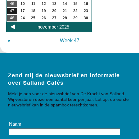
46
10
11
12
13
14
15
16
47
17
18
19
20
21
22
23
48
24
25
26
27
28
29
30
november 2025
«
Week 47
Zend mij de nieuwsbrief en informatie
over Salland Cafés
Meld je aan voor de nieuwsbrief van De Kracht van Salland.
Wij versturen deze een aantal keer per jaar. Let op: de eerste
nieuwsbrief kan in de spambox terechtkomen.
Naam