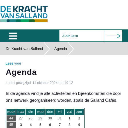
De Kracht van Salland
Agenda
Home
Agenda
Lees voor
Agenda
Salland Café
Laatst gewijzigd: 11 oktober 2024 om 19:12
Wie zijn wij
In de agenda vind je alle activiteiten en bijeenkomsten die door
Documenten
ons netwerk georganiseerd worden, zoals de Salland Cafés.
Subsidies
week
maa
din
woe
don
vri
zat
zon
44
27
28
29
30
31
1
2
Contact
45
3
4
5
6
7
8
9