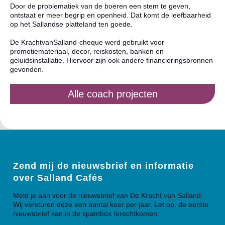
Door de problematiek van de boeren een stem te geven,
ontstaat er meer begrip en openheid. Dat komt de leefbaarheid
op het Sallandse platteland ten goede.
De KrachtvanSalland-cheque werd gebruikt voor
promotiemateriaal, decor, reiskosten, banken en
geluidsinstallatie. Hiervoor zijn ook andere financieringsbronnen
gevonden.
Alle coach projecten
Zend mij de nieuwsbrief en informatie
over Salland Cafés
Meld je aan voor de nieuwsbrief van De Kracht van Salland.
Wij versturen deze een aantal keer per jaar. Let op: de eerste
nieuwsbrief kan in de spambox terechtkomen.