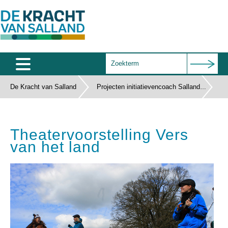
De Kracht van Salland
Projecten initiatievencoach Salland
Home
Th
Agenda
Theatervoorstelling Vers
Salland Café
van het land
Wie zijn wij
Documenten
Subsidies
Contact