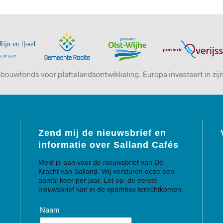
Zend mij de nieuwsbrief en
informatie over Salland Cafés
Meld je aan voor de nieuwsbrief van De
Kracht van Salland. Wij versturen deze een
aantal keer per jaar. Let op: de eerste
nieuwsbrief kan in de spambox terechtkomen.
Naam