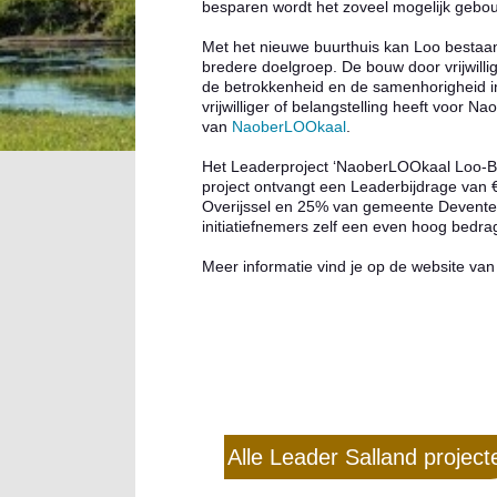
besparen wordt het zoveel mogelijk gebouwd
Met het nieuwe buurthuis kan Loo bestaan
bredere doelgroep. De bouw door vrijwillig
de betrokkenheid en de samenhorigheid i
vrijwilliger of belangstelling heeft voor N
van
NaoberLOOkaal
.
Het Leaderproject ‘NaoberLOOkaal Loo-Ba
project ontvangt een Leaderbijdrage van
Overijssel en 25% van gemeente Deventer
initiatiefnemers zelf een even hoog bedra
Meer informatie vind je op de website va
Alle Leader Salland project