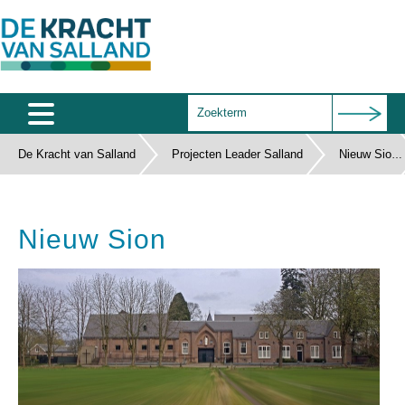
De Kracht van Salland
Projecten Leader Salland
Home
Nieuw Sion
Agenda
Nieuw Sion
Salland Café
Wie zijn wij
Documenten
Subsidies
Contact