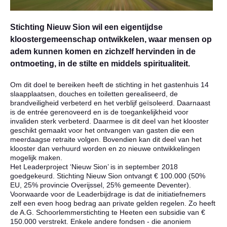
Stichting Nieuw Sion wil een eigentijdse
kloostergemeenschap ontwikkelen, waar mensen op
adem kunnen komen en zichzelf hervinden in de
ontmoeting, in de stilte en middels spiritualiteit.
Om dit doel te bereiken heeft de stichting in het gastenhuis 14
slaapplaatsen, douches en toiletten gerealiseerd, de
brandveiligheid verbeterd en het verblijf geïsoleerd. Daarnaast
is de entrée gerenoveerd en is de toegankelijkheid voor
invaliden sterk verbeterd. Daarmee is dit deel van het klooster
geschikt gemaakt voor het ontvangen van gasten die een
meerdaagse retraite volgen. Bovendien kan dit deel van het
klooster dan verhuurd worden en zo nieuwe ontwikkelingen
mogelijk maken.
Het Leaderproject ‘Nieuw Sion’ is in september 2018
goedgekeurd. Stichting Nieuw Sion ontvangt € 100.000 (50%
EU, 25% provincie Overijssel, 25% gemeente Deventer).
Voorwaarde voor de Leaderbijdrage is dat de initiatiefnemers
zelf een even hoog bedrag aan private gelden regelen. Zo heeft
de A.G. Schoorlemmerstichting te Heeten een subsidie van €
150.000 verstrekt. Enkele andere fondsen - die anoniem