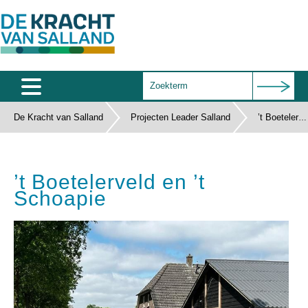
De Kracht van Salland
Projecten Leader Salland
Home
’t Boetelerveld en ’t Schoapie
Agenda
’t Boetelerveld en ’t
Salland Café
Schoapie
Wie zijn wij
Documenten
Subsidies
Contact