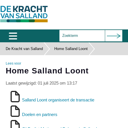
De Kracht van Salland
Home Salland Loont
Home
Agenda
Lees voor
Home Salland Loont
Salland Café
Laatst gewijzigd: 01 juli 2025 om 13:17
Wie zijn wij
Documenten
Salland Loont organiseert de transactie
Subsidies
Doelen en partners
Contact