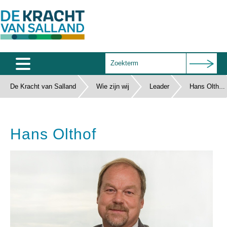
De Kracht van Salland
Wie zijn wij
Home
Leader
Hans Olthof
Agenda
Hans Olthof
Salland Café
Wie zijn wij
Documenten
Subsidies
Contact