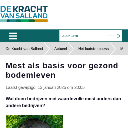
De Kracht van Salland
Actueel
Home
Het laatste nieuws
Mest als basis voor gezond bodemleven
Agenda
Mest als basis voor gezond
bodemleven
Salland Café
Wie zijn wij
Laatst gewijzigd: 13 januari 2025 om 20:05
Documenten
Wat doen bedrijven met waardevolle mest anders dan
andere bedrijven?
Subsidies
Contact