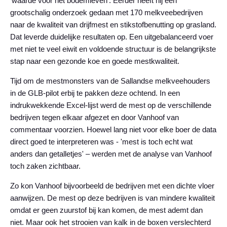
‘waarde voor het bodemleven’. Eerder heeft hij een
grootschalig onderzoek gedaan met 170 melkveebedrijven
naar de kwaliteit van drijfmest en stikstofbenutting op grasland.
Dat leverde duidelijke resultaten op. Een uitgebalanceerd voer
met niet te veel eiwit en voldoende structuur is de belangrijkste
stap naar een gezonde koe en goede mestkwaliteit.
Tijd om de mestmonsters van de Sallandse melkveehouders
in de GLB-pilot erbij te pakken deze ochtend. In een
indrukwekkende Excel-lijst werd de mest op de verschillende
bedrijven tegen elkaar afgezet en door Vanhoof van
commentaar voorzien. Hoewel lang niet voor elke boer de data
direct goed te interpreteren was - 'mest is toch echt wat
anders dan getalletjes' – werden met de analyse van Vanhoof
toch zaken zichtbaar.
Zo kon Vanhoof bijvoorbeeld de bedrijven met een dichte vloer
aanwijzen. De mest op deze bedrijven is van mindere kwaliteit
omdat er geen zuurstof bij kan komen, de mest ademt dan
niet. Maar ook het strooien van kalk in de boxen verslechterd